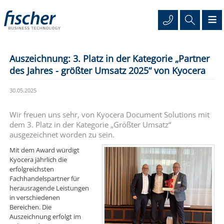
Auszeichnung: 3. Platz in der Kategorie „Partner
des Jahres - größter Umsatz 2025“ von Kyocera
BE
AN
SY
WI
HA
LÖ
MA
PR
IT
PR
DO
IT
MA
MA
MA
MA
PR
IT
KI
NA
AU
CO
KO
M
AU
RO
WE
30.05.2025
Wir freuen uns sehr, von Kyocera Document Solutions mit
dem 3. Platz in der Kategorie „Größter Umsatz“
ausgezeichnet worden zu sein.
Mit dem Award würdigt
Kyocera jährlich die
erfolgreichsten
Fachhandels­partner für
herausragende Leistungen
in verschiedenen
Bereichen. Die
Auszeichnung erfolgt im